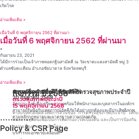
เกิดโรค
อ่านเพิ่มเติม »
เมื่อวันที่ 6 พฤศจิกายน 2562 ที่ผ่านมา
เมื่อวันที่ 6 พฤศจิกายน 2562 ที่ผ่านมา
•
กันยายน 23, 2021
ได้มีการร่วมเป็นเจ้าภาพทอดกฐินสามัคคี ณ วัดเขาตะแคงสามัคคี หมู่ 3
ตำบลซับตะเคียน อำเภอชัยบาดาล จังหวัดลพบุรี
อ่านเพิ่มเติม »
อบรมดับเพลิงและฝึกซ้อมหนีไฟ
ตรวจเช็ครายชื่อผู้ได้รับสิทธิตรวจสุขภาพประจำปี
กิจกรรม ปี 2568
20 กันยายน 2568
ตรวจสุขภาพประจำปี
วัตถุประสงค์เพื่อเตรียมความพร้อมให้พนักงานและบุคลากรในองค์กร
15 พฤศจิกายน 2568
สามารถรับมือกับเหตุการณ์อัคคีภัยได้อย่างถูกต้องและมีประสิทธิภาพ
ทางบริษัทได้จัดสวัสดิการส่วนของ “การตรวจสุขภาพประจำปี” ให้กับ
………….
ตามหลักกฎหมายและมาตรฐานความปลอดภัย.
พนักงานทุกคนเพื่อเป็นการคัดกรองโรคเบื้องต้น และเป็นการป้องกัน
ความเสี่ยงจากการเกิดโรค.
Policy & CSR Page
บริการรถเอกซเรย์เคลื่อนที่