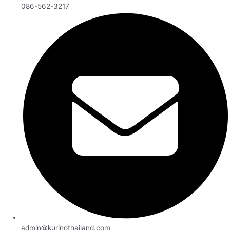
086-562-3217
admin@kurinothailand.com