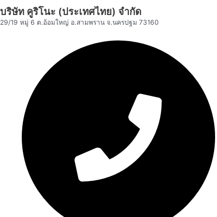
บริษัท คูริโนะ (ประเทศไทย) จำกัด
29/19 หมู่ 6 ต.อ้อมใหญ่ อ.สามพราน จ.นครปฐม 73160