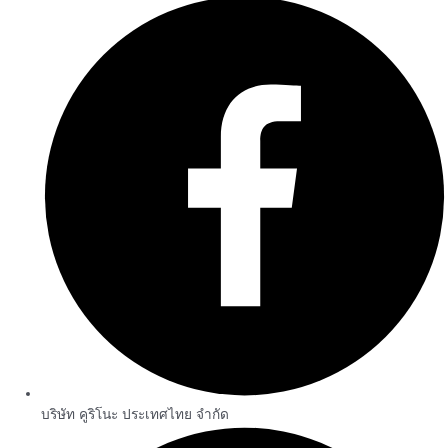
บริษัท คูริโนะ ประเทศไทย จำกัด